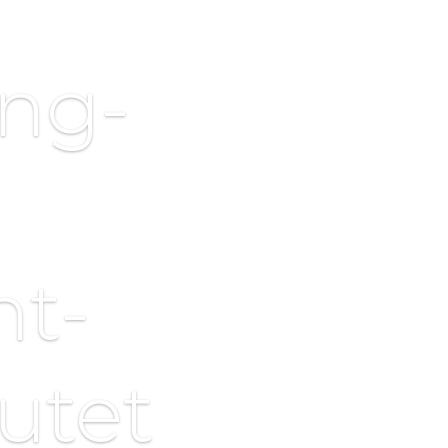
ing-
t-
utet