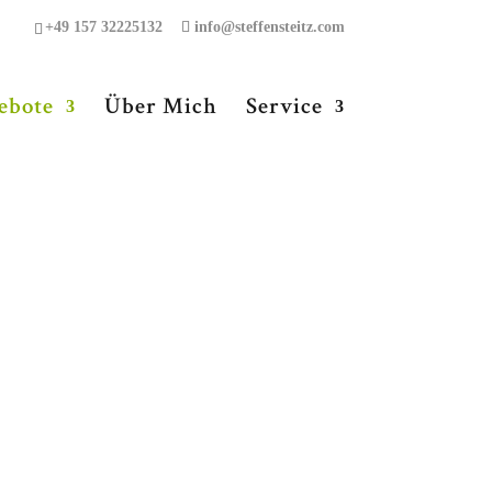
+49 157 32225132
info@steffensteitz.com
ebote
Über Mich
Service
e Teams!