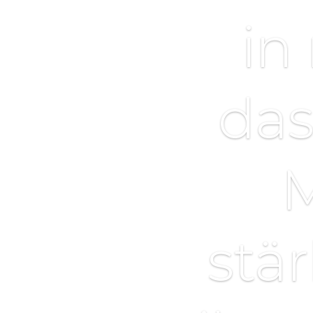
in
das
M
stä