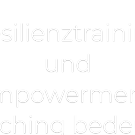
silienztrain
und
mpowermen
ching bede