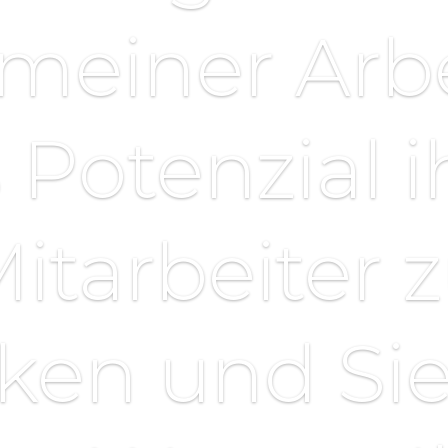
 meiner Arbe
 Potenzial i
itarbeiter 
rken und Sie