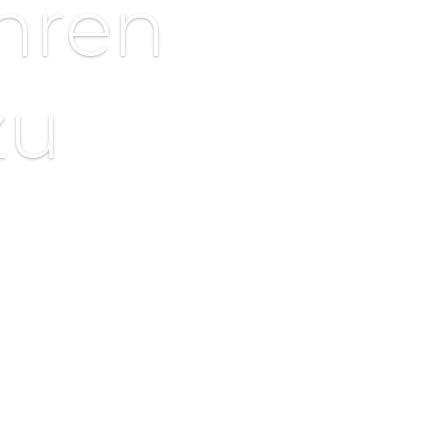
hren
zu