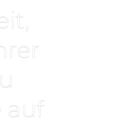
it,
hrer
zu
 auf