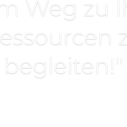
em Weg zu I
essourcen 
begleiten!"