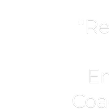
"Re
E
Coa