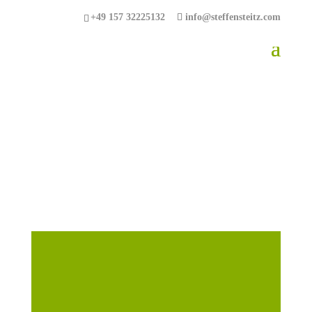
+49 157 32225132
info@steffensteitz.com
Vom gestressten
Performer zum