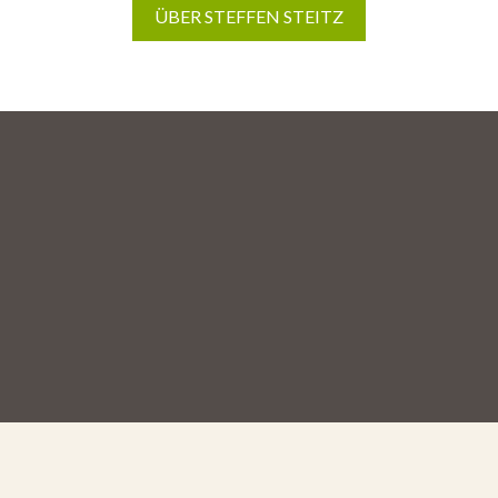
ÜBER STEFFEN STEITZ
KOSTENFREIES
BERATUNGSGESPRÄCH
VEREINBAREN
☏